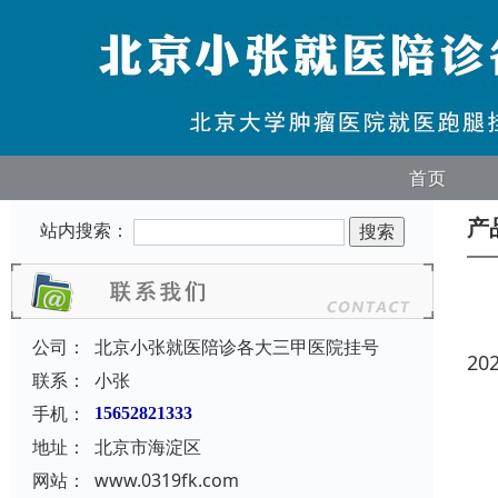
首页
产
站内搜索：
公司：
北京小张就医陪诊各大三甲医院挂号
20
联系：
小张
手机：
15652821333
地址：
北京市海淀区
网站：
www.0319fk.com