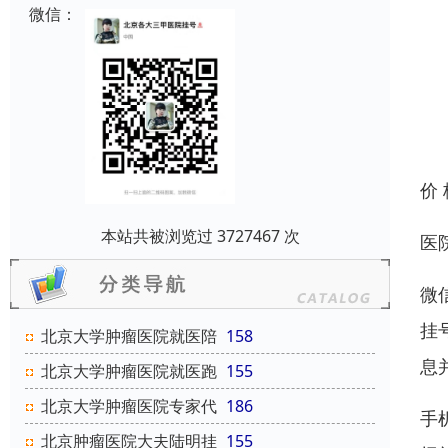
微信：
价
本站共被浏览过 3727467 次
医
微
挂
北京大学肿瘤医院就医陪
158
息
北京大学肿瘤医院就医跑
155
北京大学肿瘤医院专家代
186
手
北京肿瘤医院大夫陆明挂
155