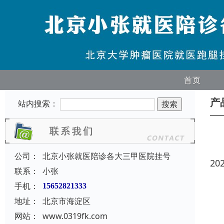
首页
产
站内搜索：
公司：
北京小张就医陪诊各大三甲医院挂号
20
联系：
小张
手机：
15652821333
地址：
北京市海淀区
网站：
www.0319fk.com