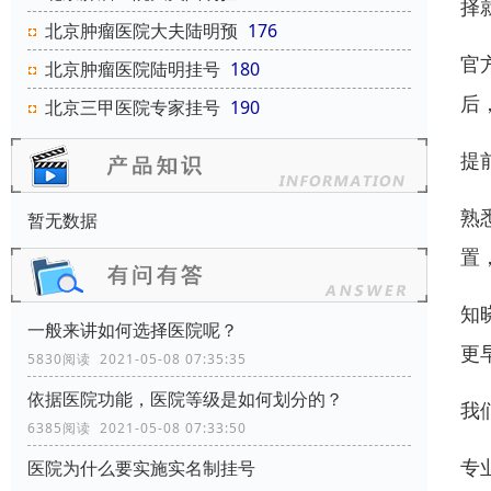
择
北京肿瘤医院大夫陆明预
176
官
北京肿瘤医院陆明挂号
180
后
北京三甲医院专家挂号
190
提
熟
暂无数据
置
知
一般来讲如何选择医院呢？
更
5830阅读 2021-05-08 07:35:35
依据医院功能，医院等级是如何划分的？
我
6385阅读 2021-05-08 07:33:50
专
医院为什么要实施实名制挂号