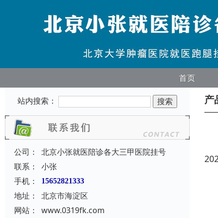
首页
产
站内搜索：
公司：
北京小张就医陪诊各大三甲医院挂号
20
联系：
小张
手机：
15652821333
地址：
北京市海淀区
网站：
www.0319fk.com