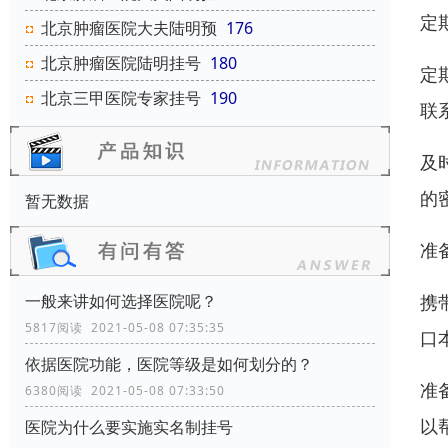
定
北京肿瘤医院大夫陆明预
176
北京肿瘤医院陆明挂号
180
定
北京三甲医院专家挂号
190
联
及
的
暂无数据
准
一般来讲如何选择医院呢？
携
5817阅读 2021-05-08 07:35:35
口
依据医院功能，医院等级是如何划分的？
准
6380阅读 2021-05-08 07:33:50
以
医院为什么要实施实名制挂号