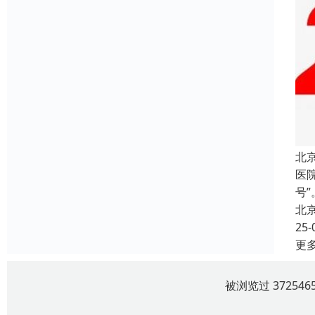
北
医
号
北
25-
更
被浏览过 3725