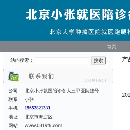
首页
产
站内搜索：
公司：
北京小张就医陪诊各大三甲医院挂号
20
联系：
小张
手机：
15652821333
地址：
北京市海淀区
网站：
www.0319fk.com