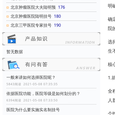
明
北京肿瘤医院大夫陆明预
176
北京肿瘤医院陆明挂号
180
确
北京三甲医院专家挂号
190
院
选
生
暂无数据
核
一般来讲如何选择医院呢？
1
5843阅读 2021-05-08 07:35:35
全
依据医院功能，医院等级是如何划分的？
人
6394阅读 2021-05-08 07:33:50
医院为什么要实施实名制挂号
个