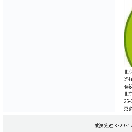
北
选
有
北
25-
更
被浏览过 3729