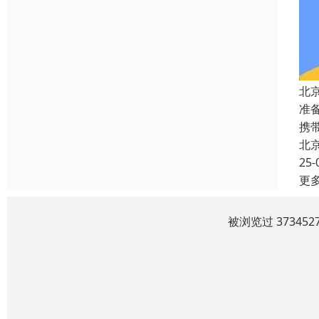
北
准
携
北
25-
更
被浏览过 3734