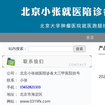
首页
产
站内搜索：
公司：
北京小张就医陪诊各大三甲医院挂号
20
联系：
小张
手机：
15652821333
地址：
北京市海淀区
网站：
www.0319fk.com