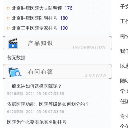
子
北京肿瘤医院大夫陆明预
176
北京肿瘤医院陆明挂号
180
工
北京三甲医院专家挂号
190
需
我
暂无数据
以
陆
一般来讲如何选择医院呢？
学
5916阅读 2021-05-08 07:35:35
任
依据医院功能，医院等级是如何划分的？
6423阅读 2021-05-08 07:33:50
专
医院为什么要实施实名制挂号
个