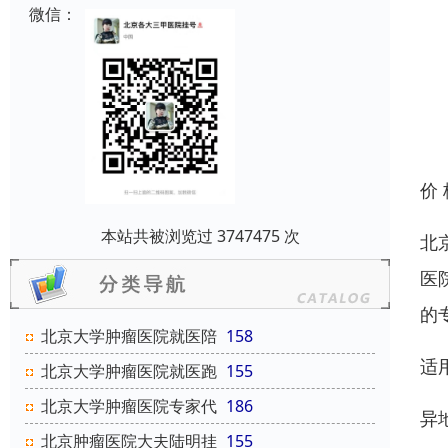
微信：
价
本站共被浏览过 3747475 次
北
医
的
北京大学肿瘤医院就医陪
158
适
北京大学肿瘤医院就医跑
155
北京大学肿瘤医院专家代
186
异
北京肿瘤医院大夫陆明挂
155