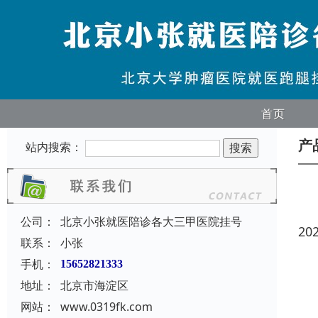
首页
产
站内搜索：
公司：
北京小张就医陪诊各大三甲医院挂号
20
联系：
小张
手机：
15652821333
地址：
北京市海淀区
网站：
www.0319fk.com